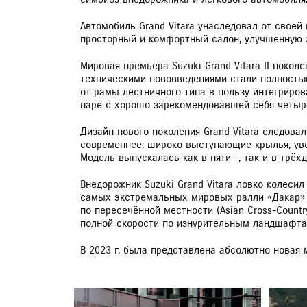
Автомобиль Grand Vitara унаследовал от своей
просторный и комфортный салон, улучшенную з
Мировая премьера Suzuki Grand Vitara II поко
техническими нововведениями стали полностью
от рамы лестничного типа в пользу интегриро
паре с хорошо зарекомендовавшей себя четырё
Дизайн нового поколения Grand Vitara следова
современнее: широко выступающие крылья, уве
Модель выпускалась как в пяти -, так и в трёх
Внедорожник Suzuki Grand Vitara ловко колес
самых экстремальных мировых ралли «Дакар» 
по пересечённой местности (Asian Cross-Countr
полной скорости по изнурительным ландшафтам
В 2023 г. была представлена абсолютно новая м