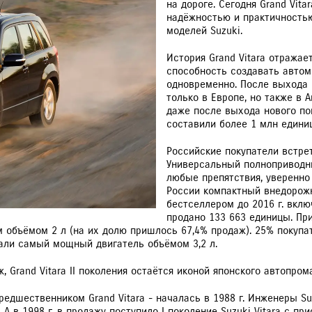
на дороге. Сегодня Grand Vit
надёжностью и практичностью
РАССЧИТАТЬ ТО
С
моделей Suzuki.
История Grand Vitara отражае
способность создавать автом
одновременно. После выхода 
только в Европе, но также в 
VITARA
JIMNY
даже после выхода нового пок
составили более 1 млн единиц
Российские покупатели встрет
Универсальный полноприводн
любые препятствия, уверенно
России компактный внедорожн
бестселлером до 2016 г. вкл
продано 133 663 единицы. Пр
м объёмом 2 л (на их долю пришлось 67,4% продаж). 25% покуп
брали самый мощный двигатель объёмом 3,2 л.
Grand Vitara II поколения остаётся иконой японского автопрома
предшественником Grand Vitara - началась в 1988 г. Инженеры Su
 в 1998 г. в продажу поступило I поколение Suzuki Vitara с при