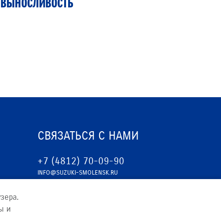
ВЫНОСЛИВОСТЬ
ГИБКИМ
СВЯЗАТЬСЯ С НАМИ
+7 (4812) 70-09-90
INFO@SUZUKI-SMOLENSK.RU
зера.
ы и