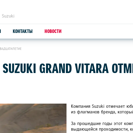
 Suzuki
И
КОНТАКТЫ
НОВОСТИ
ДВАДЦАТИЛЕТИЕ
ЗАПЧАСТИ И АКСЕССУАРЫ
С
 SUZUKI GRAND VITARA ОТМ
ОРИГИНАЛЬНЫЕ ЗАПЧАСТИ
СЕ
ПРОДУКЦИЯ SUZUTEC
SU
КУЗОВНЫЕ ЗАПЧАСТИ И РЕМОНТ
Компания Suzuki отмечает юбил
из флагманов бренда, которы
УЗНАТЬ СТОИМОСТЬ ДЕТАЛИ
За прошедшие годы этот ком
выдающейся проходимости, к