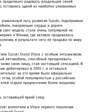
ara продолжает радовать владельцев своей
, оставаясь одной из наиболее узнаваемых
ЕРВИСНЫЕ КАМПАНИИ
т уникальный путь развития Suzuki, подчёркивая
обили, покоряющие сердца и дороги
в свет модель стала очень популярной не
Америке и Японии, где активно продавалась
оления, в результате чего её продажи по миру
.
или Suzuki Grand Vitara с особым энтузиазмом.
ый автомобиль, способный преодолевать
 занял свою нишу, став настоящий сенсацией. В
ик дебютировал в 2005 г. и оставался
ючительно: за это время было официально
и этом, особой популярностью у российских
ателей отдали предпочтение более мощному
, оставившей яркий след.
zuki воплотили в Vitara первого поколения
ставкой Grand.