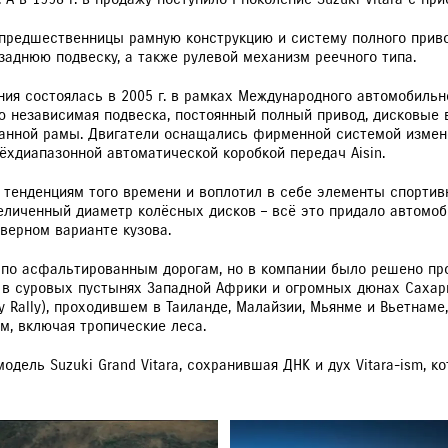
 предшественницы рамную конструкцию и систему полного приво
аднюю подвеску, а также рулевой механизм реечного типа.
ления состоялась в 2005 г. в рамках Международного автомобиль
 независимая подвеска, постоянный полный привод, дисковые в
ванной рамы. Двигатели оснащались фирменной системой измен
хдиапазонной автоматической коробкой передач Aisin.
л тенденциям того времени и воплотил в себе элементы спортив
личенный диаметр колёсных дисков – всё это придало автомоб
дверном варианте кузова.
ил по асфальтированным дорогам, но в компании было решено пр
в суровых пустынях Западной Африки и огромных дюнах Сахары
y Rally), проходившем в Таиланде, Малайзии, Мьянме и Вьетнаме
, включая тропические леса.
одель Suzuki Grand Vitara, сохранившая ДНК и дух Vitara-ism, к